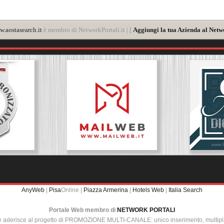
.aostasearch.it
è membro di NetworkPortali.it | [
Aggiungi la tua Azienda al Netw
AnyWeb
|
Pisa
Online |
Piazza Armerina
|
Hotels Web
|
Italia Search
Portale Web membro di
NETWORK PORTALI
e aderisce al progetto di PROMOZIONE MULTI-CANALE: unico inserimento, multip