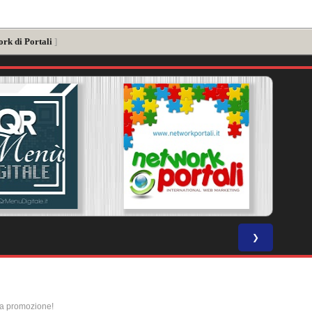
ork di Portali
]
❯
la promozione!