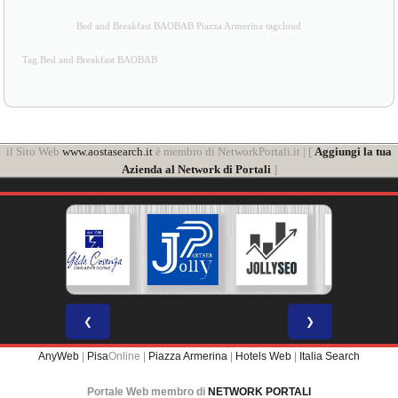
Bed and Breakfast BAOBAB Piazza Armerina tagcloud
Tag Bed and Breakfast BAOBAB
il Sito Web
www.aostasearch.it
è membro di NetworkPortali.it | [
Aggiungi la tua
Azienda al Network di Portali
]
❮
❯
AnyWeb
|
Pisa
Online |
Piazza Armerina
|
Hotels Web
|
Italia Search
Portale Web membro di
NETWORK PORTALI