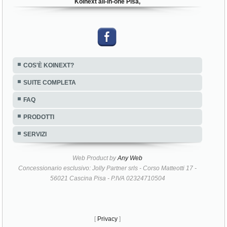
Koinext all-in-one Pisa,
COS'È KOINEXT?
SUITE COMPLETA
FAQ
PRODOTTI
SERVIZI
Web Product by
Any Web
Concessionario esclusivo: Jolly Partner srls - Corso Matteotti 17 -
56021 Cascina Pisa - P.IVA 02324710504
[
Privacy
]