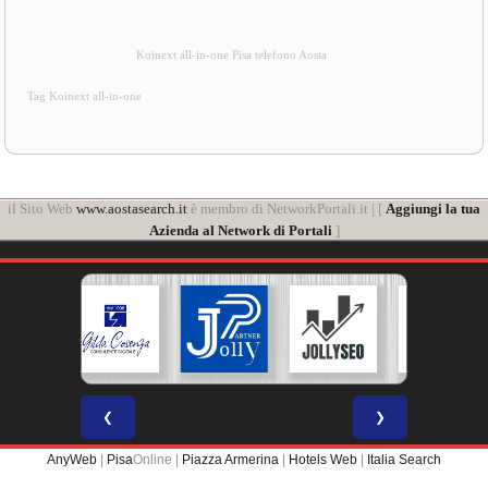
Koinext all-in-one Pisa telefono Aosta
Tag Koinext all-in-one
il Sito Web
www.aostasearch.it
è membro di NetworkPortali.it | [
Aggiungi la tua
Azienda al Network di Portali
]
❮
❯
AnyWeb
|
Pisa
Online |
Piazza Armerina
|
Hotels Web
|
Italia Search