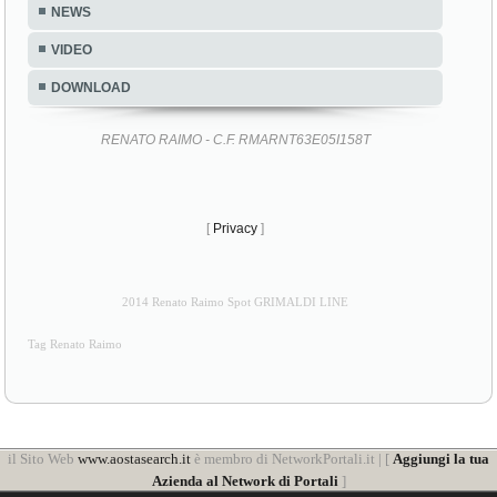
NEWS
VIDEO
DOWNLOAD
RENATO RAIMO - C.F. RMARNT63E05I158T
[
Privacy
]
2014 Renato Raimo Spot GRIMALDI LINE
Tag Renato Raimo
il Sito Web
www.aostasearch.it
è membro di NetworkPortali.it | [
Aggiungi la tua
Azienda al Network di Portali
]