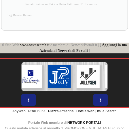
Renato Raimo su Rai 2 a Detto Fatto mer 11 dicembre
Tag Renato Raimo
il Sito Web
www.aostasearch.it
è membro di NetworkPortali.it | [
Aggiungi la tua
Azienda al Network di Portali
]
❮
❯
AnyWeb
|
Pisa
Online |
Piazza Armerina
|
Hotels Web
|
Italia Search
Portale Web membro di
NETWORK PORTALI
Questo portale aderisce al progetto di PROMOZIONE MULTI-CANALE: unico