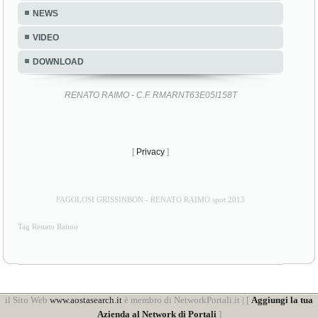
NEWS
VIDEO
DOWNLOAD
RENATO RAIMO - C.F. RMARNT63E05I158T
[
Privacy
]
FAGOLOSI GRISSINBON - RENATO RAIMO spot 2013
Tag Renato Raimo
il Sito Web
www.aostasearch.it
è membro di NetworkPortali.it | [
Aggiungi la tua
Azienda al Network di Portali
]