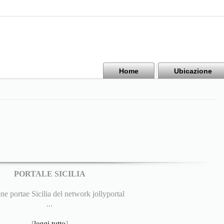
Home
Ubicazione
PORTALE SICILIA
e portae Sicilia del network jollyportal
...
[
leggi tutto
]