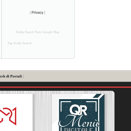
[
Privacy
]
Sicilia Search Noto Google Map
Tag Sicilia Search
ork di Portali
]