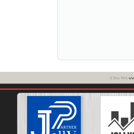
il Sito Web
www