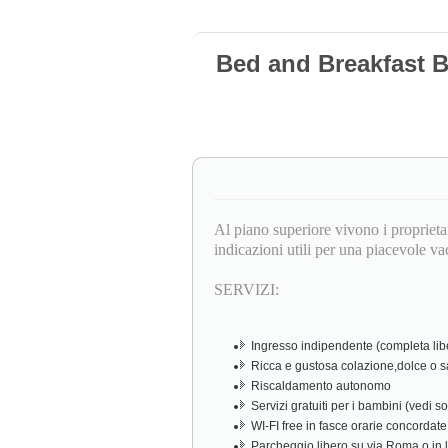
Bed and Breakfast 
Al piano superiore vivono i proprietar
indicazioni utili per una piacevole v
SERVIZI:
Ingresso indipendente (completa libert
Ricca e gustosa colazione,dolce o s
Riscaldamento autonomo
Servizi gratuiti per i bambini (vedi so
WI-FI free in fasce orarie concordate
Parcheggio libero su via Roma o in 