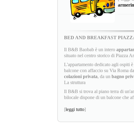
armeri
BED AND BREAKFAST PIAZ
Il B&B Baobab è un intero
appartam
situato nel centro storico di Piazza A
L'appartamento dedicato agli ospiti
balcone con affaccio su Via Roma da 
colazioni privata
, da un
bagno priv
La struttura
Il B&B si trova al piano terra di un'a
bilocale dispone di un balcone che aff
[
leggi tutto
]