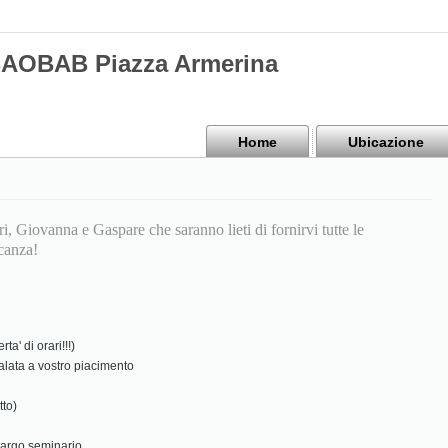
BAOBAB Piazza Armerina
Home
Ubicazione
i, Giovanna e Gaspare che saranno lieti di fornirvi tutte le
acanza!
a' di orari!!!)
alata a vostro piacimento
tto)
largo seminario