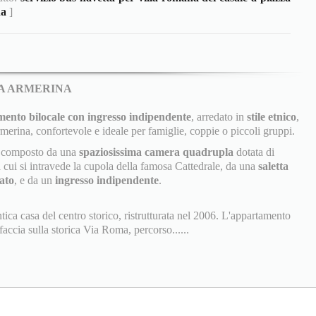
na
]
ZA ARMERINA
ento bilocale con ingresso indipendente
, arredato in
stile etnico
,
rmerina, confortevole e ideale per famiglie, coppie o piccoli gruppi.
 è composto da una
spaziosissima camera quadrupla
dotata di
cui si intravede la cupola della famosa Cattedrale, da una
saletta
ato
, e da un
ingresso indipendente
.
ntica casa del centro storico, ristrutturata nel 2006. L'appartamento
accia sulla storica Via Roma, percorso......