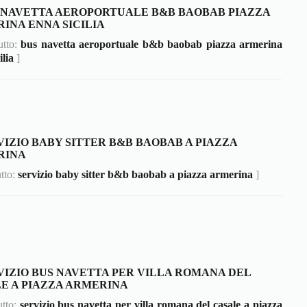
 NAVETTA AEROPORTUALE B&B BAOBAB PIAZZA
INA ENNA SICILIA
tutto:
bus navetta aeroportuale b&b baobab piazza armerina
ilia
]
VIZIO BABY SITTER B&B BAOBAB A PIAZZA
RINA
utto:
servizio baby sitter b&b baobab a piazza armerina
]
VIZIO BUS NAVETTA PER VILLA ROMANA DEL
E A PIAZZA ARMERINA
utto:
servizio bus navetta per villa romana del casale a piazza