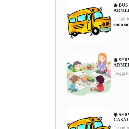
◉ BUS
ARMER
[ leggi 
enna sic
◉ SER
ARME
[ leggi t
◉ SER
CASAL
[ leggi t