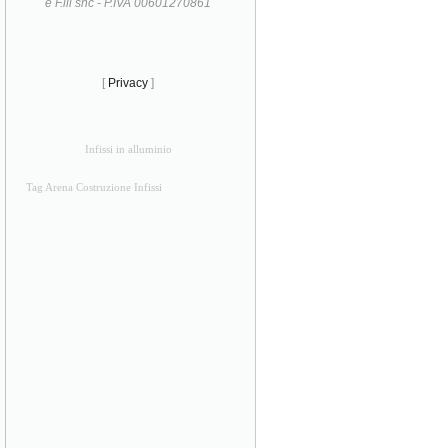
e F.lli snc - P.IVA 00601270861
[
Privacy
]
Infissi in alluminio
Tag Arena Costruzione Infissi