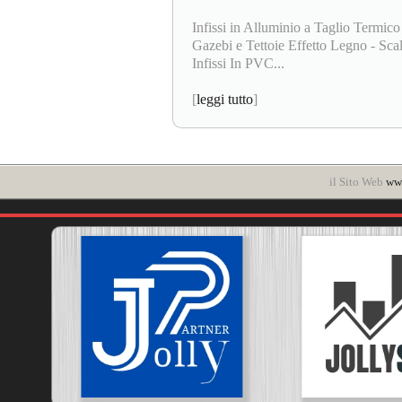
Infissi in Alluminio a Taglio Termico
Gazebi e Tettoie Effetto Legno - Scale
Infissi In PVC...
[
leggi tutto
]
il Sito Web
www