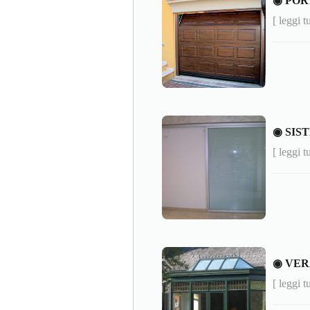
◉ POR
[ leggi t
◉ SIS
[ leggi t
◉ VER
[ leggi t