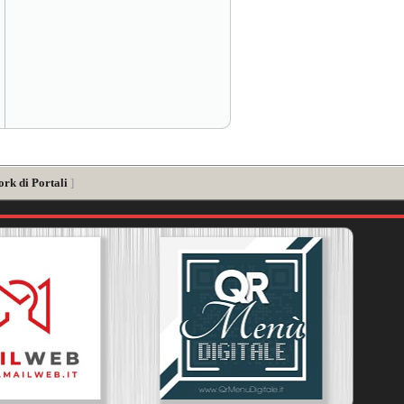
ork di Portali
]