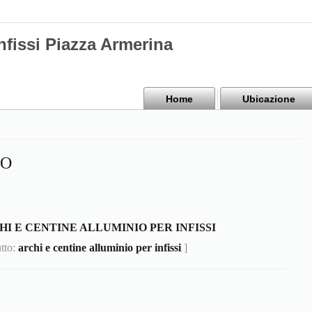
nfissi Piazza Armerina
Home
Ubicazione
IO
HI E CENTINE ALLUMINIO PER INFISSI
utto:
archi e centine alluminio per infissi
]