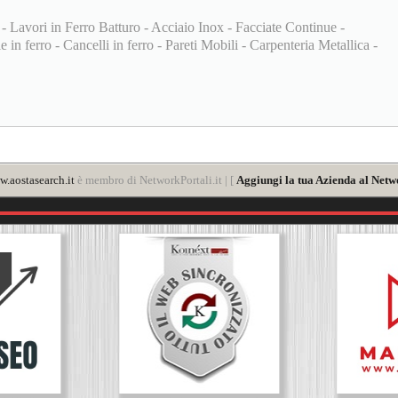
 - Lavori in Ferro Batturo - Acciaio Inox - Facciate Continue -
 in ferro - Cancelli in ferro - Pareti Mobili - Carpenteria Metallica -
.aostasearch.it
è membro di NetworkPortali.it | [
Aggiungi la tua Azienda al Netw