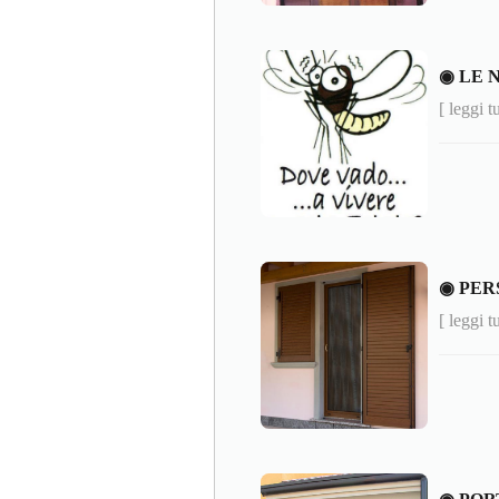
◉ LE 
[ leggi t
◉ PER
[ leggi t