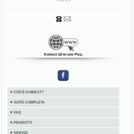
Pisa (PI)
Koinext all-in-one Pisa,
COS'È KOINEXT?
SUITE COMPLETA
FAQ
PRODOTTI
SERVIZI