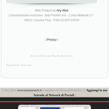
Web Product by
Any Web
Concessionario esclusivo: Jolly Partner srls - Corso Matteotti 17 -
56021 Cascina Pisa - P.IVA 02324710504
[
Privacy
]
Koinext all-in-one Pisa Prodotti Aosta
Tag Koinext all-in-one
il Sito Web
www.aostasearch.it
è membro di NetworkPortali.it | [
Aggiungi la tua
Azienda al Network di Portali
]