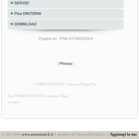
Pisa DINTORNI
DOWNLOAD
Fragest srl - P.IVA 01799530504
[
Privacy
]
TORRE PENDENTE Camping Village Pisa
Tag TORRE PENDENTE Camping Village
ricettiva
il Sito Web
www.aostasearch.it
è membro di NetworkPortali.it | [
Aggiungi la tua
Azienda al Network di Portali
]