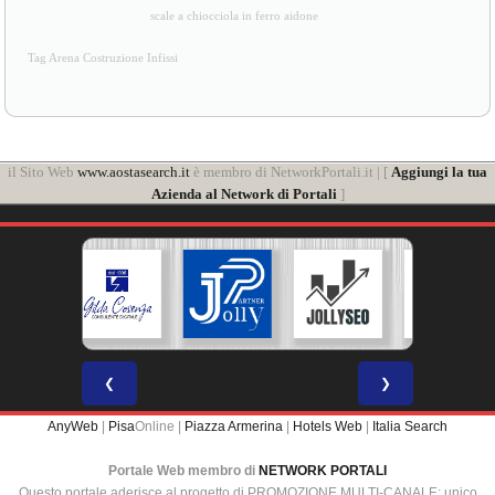
scale a chiocciola in ferro aidone
Tag Arena Costruzione Infissi
il Sito Web
www.aostasearch.it
è membro di NetworkPortali.it | [
Aggiungi la tua
Azienda al Network di Portali
]
❮
❯
AnyWeb
|
Pisa
Online |
Piazza Armerina
|
Hotels Web
|
Italia Search
Portale Web membro di
NETWORK PORTALI
Questo portale aderisce al progetto di PROMOZIONE MULTI-CANALE: unico