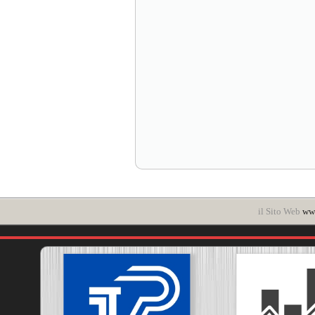
il Sito Web
www