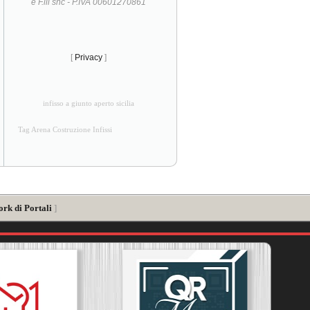
e F.lli snc - P.IVA 00601270861
[
Privacy
]
infisso a giunto aperto sicilia
Tag Arena Costruzione Infissi
ork di Portali
]