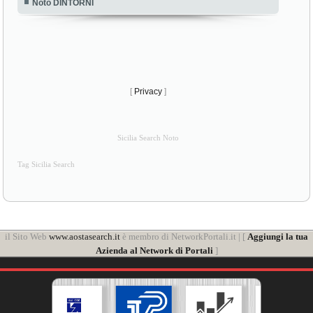
Noto DINTORNI
[
Privacy
]
Sicilia Search Noto
Tag Sicilia Search
il Sito Web
www.aostasearch.it
è membro di NetworkPortali.it | [
Aggiungi la tua
Azienda al Network di Portali
]