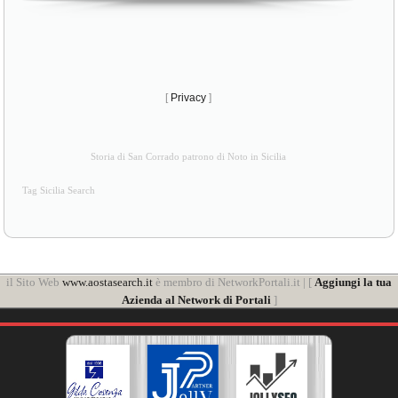
[
Privacy
]
Storia di San Corrado patrono di Noto in Sicilia
Tag Sicilia Search
il Sito Web
www.aostasearch.it
è membro di NetworkPortali.it | [
Aggiungi la tua
Azienda al Network di Portali
]